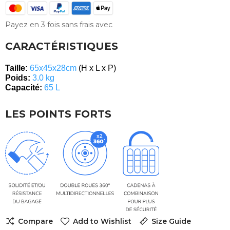
Payez en 3 fois sans frais avec
CARACTÉRISTIQUES
Taille:
6
5x45x28cm
(H x L x P)
Poids:
3
.0 kg
Capacité:
65 L
LES POINTS FORTS
Compare
Add to Wishlist
Size Guide