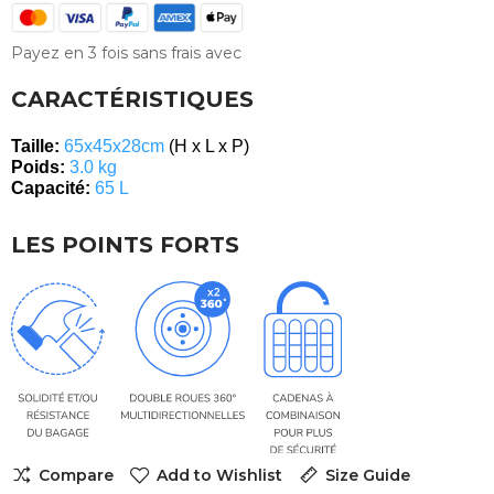
Payez en 3 fois sans frais avec
CARACTÉRISTIQUES
Taille:
6
5x45x28cm
(H x L x P)
Poids:
3
.0 kg
Capacité:
65 L
LES POINTS FORTS
Compare
Add to Wishlist
Size Guide