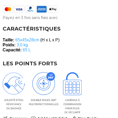
Payez en 3 fois sans frais avec
CARACTÉRISTIQUES
Taille:
6
5x45x28cm
(H x L x P)
Poids:
3
.0 kg
Capacité:
65 L
LES POINTS FORTS