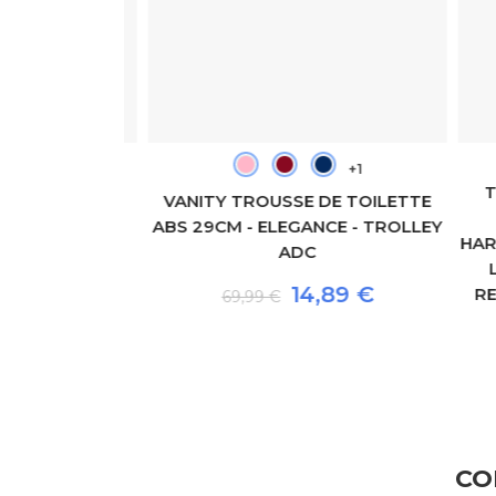
+1
+1
TR
E TOILETTE
VANITY TROUSSE DE TOILETTE
R - TROLLEY
ABS 29CM - ELEGANCE - TROLLEY
HARTS
ADC
LE
80 €
14,89 €
REIS
69,99 €
CO