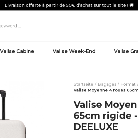
Livraison offerte à partir de 50€ d’achat sur tout le site ! 🚚
Valise Cabine
Valise Week-End
Valise G
Startseite
Bagages
Format
Valise Moyenne 4 roues 65cm
Valise Moyen
65cm rigide 
DEELUXE