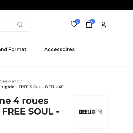
0
0
rand Format
Accessoires
 Week-end
 rigide - FREE SOUL - DEELUXE
ne 4 roues
- FREE SOUL -