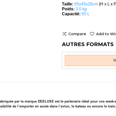
Taille:
6
5x45x28cm
(H x L x 
Poids:
3
.0 kg
Capacité:
65 L
Compare
Add to Wis
AUTRES FORMATS
N
riquée par la marque DEELUXE est le partenaire idéal pour vos week-e
sibilité de l’emporter en soute dans l’avion, le bateau ou encore le train