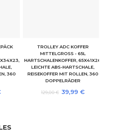
ÄCK
TROLLEY ADC KOFFER
MITTELGROSS - 65L H
VALISE MOY
34X23,
ARTSCHALENKOFFER, 65X41X26, L
RIGIDE - D
LE,
EICHTE ABS-HARTSCHALE, R
159,00
, 360
EISEKOFFER MIT ROLLEN, 360 D
OPPELRÄDER
39,99 €
129,00 €
LES