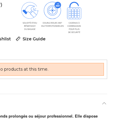
P)
hlist
Size Guide
o products at this time.
nds prolongés ou séjour professionnel. Elle dispose
.