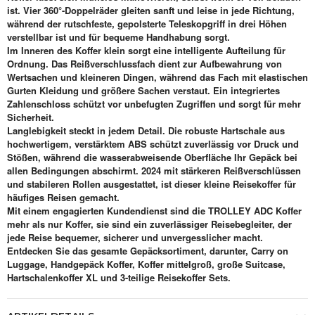
ist. Vier 360°-Doppelräder gleiten sanft und leise in jede Richtung,
während der rutschfeste, gepolsterte Teleskopgriff in drei Höhen
verstellbar ist und für bequeme Handhabung sorgt.
Im Inneren des Koffer klein sorgt eine intelligente Aufteilung für
Ordnung. Das Reißverschlussfach dient zur Aufbewahrung von
Wertsachen und kleineren Dingen, während das Fach mit elastischen
Gurten Kleidung und größere Sachen verstaut. Ein integriertes
Zahlenschloss schützt vor unbefugten Zugriffen und sorgt für mehr
Sicherheit.
Langlebigkeit steckt in jedem Detail. Die robuste Hartschale aus
hochwertigem, verstärktem ABS schützt zuverlässig vor Druck und
Stößen, während die wasserabweisende Oberfläche Ihr Gepäck bei
allen Bedingungen abschirmt. 2024 mit stärkeren Reißverschlüssen
und stabileren Rollen ausgestattet, ist dieser kleine Reisekoffer für
häufiges Reisen gemacht.
Mit einem engagierten Kundendienst sind die TROLLEY ADC Koffer
mehr als nur Koffer, sie sind ein zuverlässiger Reisebegleiter, der
jede Reise bequemer, sicherer und unvergesslicher macht.
Entdecken Sie das gesamte Gepäcksortiment, darunter, Carry on
Luggage, Handgepäck Koffer, Koffer mittelgroß, große Suitcase,
Hartschalenkoffer XL und 3-teilige Reisekoffer Sets.