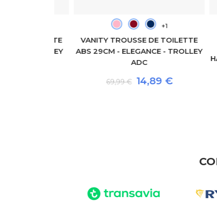
+1
+1
TR
E TOILETTE
VANITY TROUSSE DE TOILETTE
R - TROLLEY
ABS 29CM - ELEGANCE - TROLLEY
HARTS
ADC
LE
80 €
14,89 €
REIS
69,99 €
CO