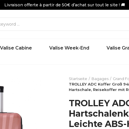
Livraison offerte à partir de 50€ d’achat sur tout le site ! 🚚
Valise Cabine
Valise Week-End
Valise G
Startseite
Bagages
Grand F
TROLLEY ADC Koffer Groß 94L
Hartschale, Reisekoffer mit 
TROLLEY ADC 
Hartschalenk
Leichte ABS-