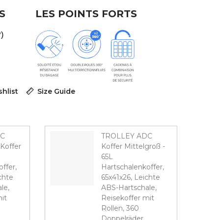
S
LES POINTS FORTS
P)
hlist
Size Guide
DC
TROLLEY ADC
Koffer
Koffer Mittelgroß -
65L
ffer,
Hartschalenkoffer,
chte
65x41x26, Leichte
le,
ABS-Hartschale,
it
Reisekoffer mit
Rollen, 360
Doppelräder