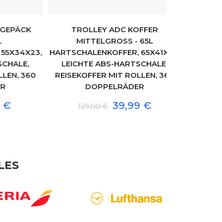
ÄCK
TROLLEY ADC KOFFER
MITTELGROSS - 65L H
VALISE MOY
34X23,
ARTSCHALENKOFFER, 65X41X26, L
RIGIDE - D
LE,
EICHTE ABS-HARTSCHALE, R
159,00
, 360
EISEKOFFER MIT ROLLEN, 360 D
OPPELRÄDER
39,99 €
129,00 €
LES