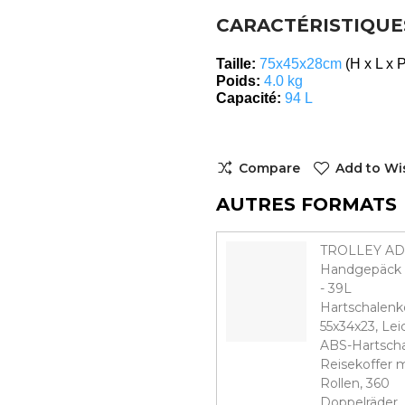
CARACTÉRISTIQUE
Taille:
75x45x28cm
(H x L x 
Poids:
4.0 kg
Capacité:
94 L
Compare
Add to Wis
AUTRES FORMATS
TROLLEY A
Handgepäck 
- 39L
Hartschalenko
55x34x23, Lei
ABS-Hartscha
Reisekoffer m
Rollen, 360
Doppelräder