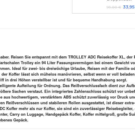
33,95
99,00 €
haber. Reisen Sie entspannt mit dem TROLLEY ADC Reisekoffer XL, der Pla
Hartschalen Trolley ein 94 Liter Fassungsvermögen bei einem Gewicht vo
men. Ideal für zwei- bis dreiwöchige Urlaube, Reisen mit der Familie od
der Koffer lässt sich mühelos manövrieren, selbst wenn er voll beladen i
iff in drei Höhen verstellbar ist und für bequeme Handhabung sorgt.
ntelligente Aufteilung für Ordnung. Das Reißverschlussfach dient zur A
ßere Sachen verstaut. Ein integriertes Zahlenschloss schützt vor unbef
hale aus hochwertigem, verstärktem ABS schützt zuverlässig vor Druck 
n Reißverschlüssen und stabileren Rollen ausgestattet, ist dieser extra
Koffer mehr als nur Koffer, sie sind ein zuverlässiger Reisebegleiter,
er, Carry on Luggage, Handgepäck Koffer, Koffer mittelgroß, große Suitc
gebenes Gepäck.