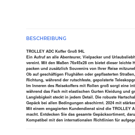
BESCHREIBUNG
TROLLEY ADC Koffer Groß 94L
Ein Aufruf an alle Abenteurer, Vielpacker und Urlaubslieb
vereint. Mit den Maßen 76x45x28 cm bietet dieser leichte 
packen und zusätzlich Souvenirs von Ihrer Reise mitzuneh
Ob auf geschäftigen Flughäfen oder gepflasterten Straßen, 
Richtung, während der rutschfeste, gepolsterte Teleskopgr
Im Inneren des Reisekoffers mit Rollen groß sorgt eine i
während das Fach mit elastischen Gurten Kleidung und grö
Langlebigkeit steckt in jedem Detail. Die robuste Hartsc
Gepäck bei allen Bedingungen abschirmt. 2024 mit stärkere
Mit einem engagierten Kundendienst sind die TROLLEY ADC 
macht. Entdecken Sie das gesamte Gepäcksortiment, darunt
Kompatibel mit den internationalen Richtlinien für aufge