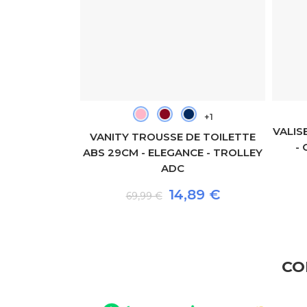
+1
+1
VALIS
E TOILETTE
VANITY TROUSSE DE TOILETTE
-
R - TROLLEY
ABS 29CM - ELEGANCE - TROLLEY
ADC
80 €
14,89 €
69,99 €
CO