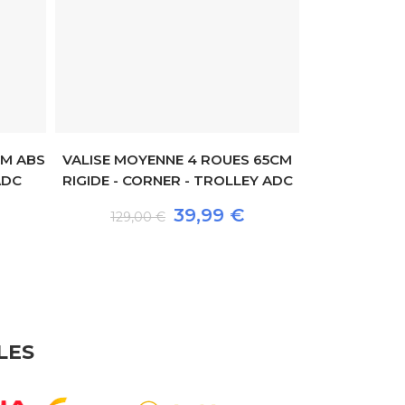
CM ABS
VALISE MOYENNE 4 ROUES 65CM
ADC
RIGIDE - CORNER - TROLLEY ADC
VALISE MOY
RIGIDE - D
39,99 €
129,00 €
159,00
LES