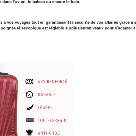
e dans l’avion, le bateau ou encore le train.
s à vos voyages tout en garantissant la sécurité de vos affaires grâce 
a poignée télescopique est réglable surplusieursniveaux pour s’adapter à 