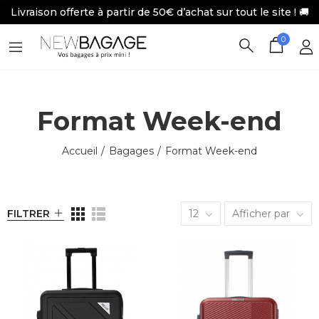
Livraison offerte à partir de 50€ d’achat sur tout le site ! 🚚
0
Format Week-end
Accueil
Bagages
Format Week-end
FILTRER
12
Afficher par