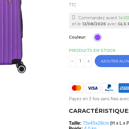
TTC
Commandez avant
14:00
et le
12/08/2026
avec
GLS 
Couleur
PRODUITS EN STOCK
AJOUTER AU P
Payez en 3 fois sans frais av
CARACTÉRISTIQUE
Taille:
75x45x28cm
(H x L x 
Poids:
4.0 kg