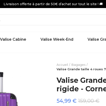
Livraison offerte à partir de 50€ d’achat sur tout le site ! 🚚
Valise Cabine
Valise Week-End
Valise G
Accueil
Bagages
Valise Grande taille 4 roues 
Valise Grande
rigide - Corn
54,99 €
159,00 €