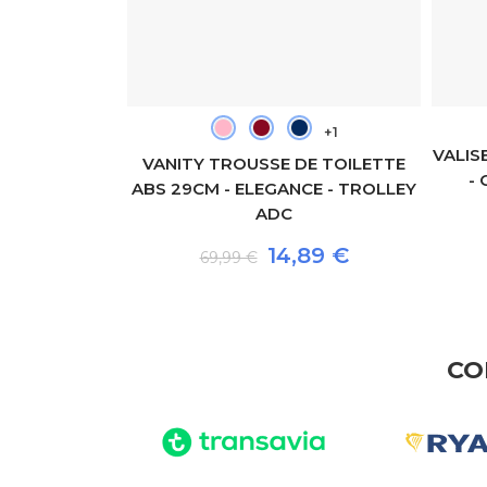
+1
+1
VALIS
E TOILETTE
VANITY TROUSSE DE TOILETTE
-
R - TROLLEY
ABS 29CM - ELEGANCE - TROLLEY
ADC
80 €
14,89 €
69,99 €
CO