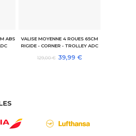
CM ABS
VALISE MOYENNE 4 ROUES 65CM
ADC
RIGIDE - CORNER - TROLLEY ADC
VALISE MOY
RIGIDE - D
39,99 €
129,00 €
159,00
LES