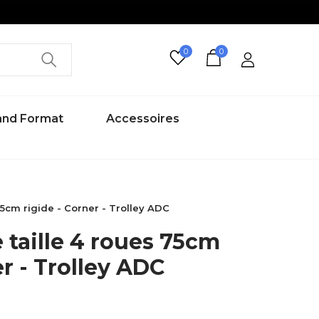
0
0
rand Format
Accessoires
75cm rigide - Corner - Trolley ADC
 taille 4 roues 75cm
er - Trolley ADC