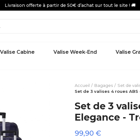
Livraison offerte à partir de 50€ d’achat sur tout le site ! 🚚
Valise Cabine
Valise Week-End
Valise G
Accueil
Bagages
Set de vali
Set de 3 valises 4 roues ABS
Set de 3 vali
Elegance - T
99,90 €