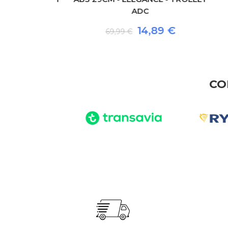
ADC
80 €
14,89 €
69,99 €
CO