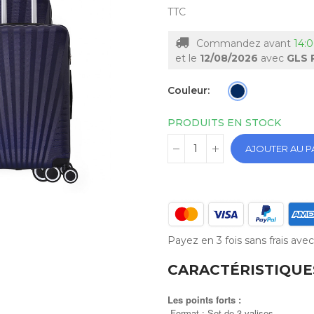
TTC
Commandez avant
14:0
et le
12/08/2026
avec
GLS 
Couleur
PRODUITS EN STOCK
AJOUTER AU P
Payez en 3 fois sans frais av
CARACTÉRISTIQUE
Les points forts :
Format : Set de 3 valises