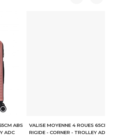
CM ABS
VALISE MOYENNE 4 ROUES 65CM
ADC
RIGIDE - CORNER - TROLLEY ADC
VALISE MOY
RIGIDE - D