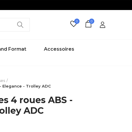
0
0
rand Format
Accessoires
ses
 - Elegance - Trolley ADC
ses 4 roues ABS -
rolley ADC