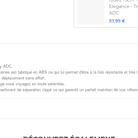
roues 75cm -
Elegance - Tr
ADC
57,99 €
ey ADC.
nes est fabriqué en ABS ce qui lui permet d'être à la fois résistante et très l
e déplacement sans effort.
age vous voyagez en toute sérénités.
partiment de séparation zippé ce qui garantit un parfait maintien de vos vête