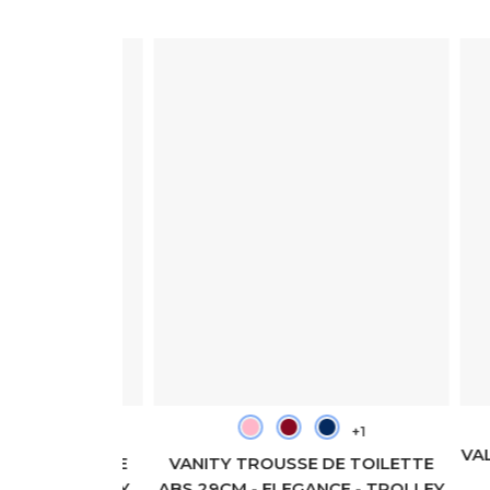
+1
+1
VALIS
E TOILETTE
VANITY TROUSSE DE TOILETTE
-
R - TROLLEY
ABS 29CM - ELEGANCE - TROLLEY