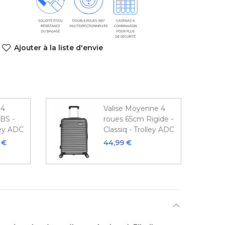
Ajouter à la liste d'envie
 4
Valise Moyenne 4
BS -
roues 65cm Rigide -
ley ADC
Classiq - Trolley ADC
 €
44,99 €