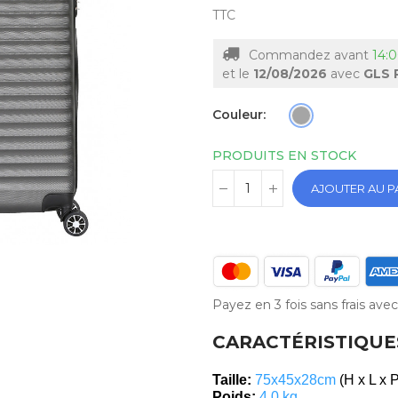
TTC
Commandez avant
14:0
et le
12/08/2026
avec
GLS 
Couleur
PRODUITS EN STOCK
AJOUTER AU P
Payez en 3 fois sans frais av
CARACTÉRISTIQUE
Taille:
75x45x28cm
(H x L x 
Poids:
4.0 kg