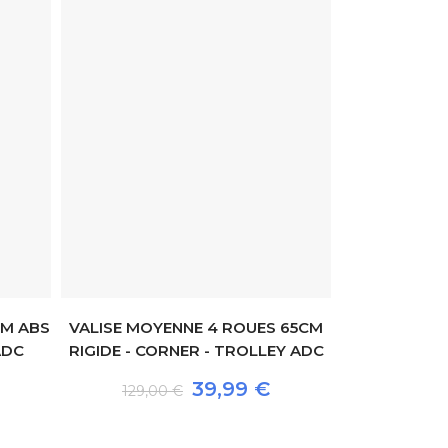
CM ABS
VALISE MOYENNE 4 ROUES 65CM
ADC
RIGIDE - CORNER - TROLLEY ADC
VALISE MOY
RIGIDE - D
39,99 €
129,00 €
159,00