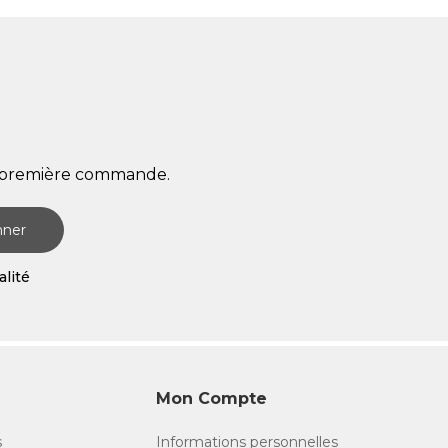
re première commande.
nner
alité
Mon Compte
s
Informations personnelles