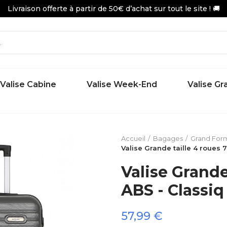
Livraison offerte à partir de 50€ d’achat sur tout le site ! 🚚
Valise Cabine
Valise Week-End
Valise G
Accueil
Bagages
Grand For
Valise Grande taille 4 roues 
Valise Grande
ABS - Classiq
57,99 €