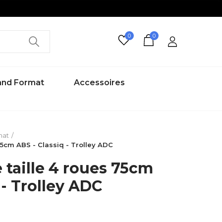
0
0
rand Format
Accessoires
mat
75cm ABS - Classiq - Trolley ADC
 taille 4 roues 75cm
 - Trolley ADC