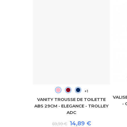
+1
+1
VALIS
E TOILETTE
VANITY TROUSSE DE TOILETTE
-
R - TROLLEY
ABS 29CM - ELEGANCE - TROLLEY
ADC
80 €
14,89 €
69,99 €