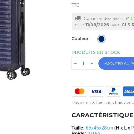
TTC
Commandez avant
14:
et le
11/08/2026
avec
GLS R
Couleur
PRODUITS EN STOCK
AJOUTER AU P
Payez en 3 fois sans frais av
CARACTÉRISTIQUE
Taille:
6
5x45x28cm
(H x L x 
Poids:
3
.0 kg