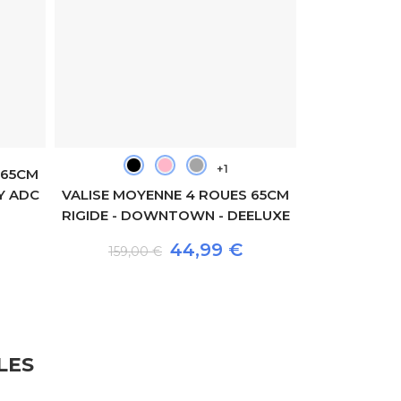
+1
 65CM
VALISE MOY
Y ADC
VALISE MOYENNE 4 ROUES 65CM
RIGIDE - C
RIGIDE - DOWNTOWN - DEELUXE
159,00
44,99 €
159,00 €
LES