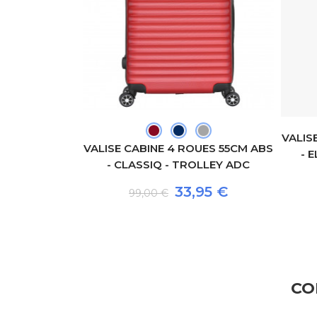
+1
VALIS
VALISE CABINE 4 ROUES 55CM ABS
E TOILETTE
- 
- CLASSIQ - TROLLEY ADC
CE - TROLLEY
33,95 €
99,00 €
89 €
CO