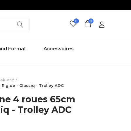
0
0
rand Format
Accessoires
eek-end
Rigide - Classiq - Trolley ADC
ne 4 roues 65cm
siq - Trolley ADC