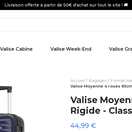
Livraison offerte à partir de 50€ d’achat sur tout le site ! 🚚
Valise Cabine
Valise Week-End
Valise G
Accueil
Bagages
Format W
Valise Moyenne 4 roues 65cm 
Valise Moyen
Rigide - Clas
44,99 €