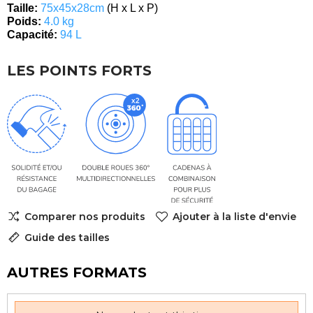
Taille:
75x45x28cm
(H x L x P)
Poids:
4.0 kg
Capacité:
94 L
LES POINTS FORTS
Comparer nos produits
Ajouter à la liste d'envie
Guide des tailles
AUTRES FORMATS